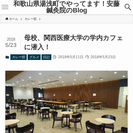
和歌山県湯浅町でやってます！安藤
鍼灸院のBlog
ホーム
カレー部
母校、関西医療大学の学内カフェ
2018
5/23
に潜入！
2018年5月11日
2018年5月23日
カレー部
グルメ
日記