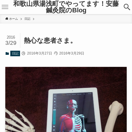
和歌山県湯浅町でやってます！安藤
鍼灸院のBlog
ホーム
日記
2016
熱心な患者さま。
3/29
2016年3月27日
2016年3月29日
日記