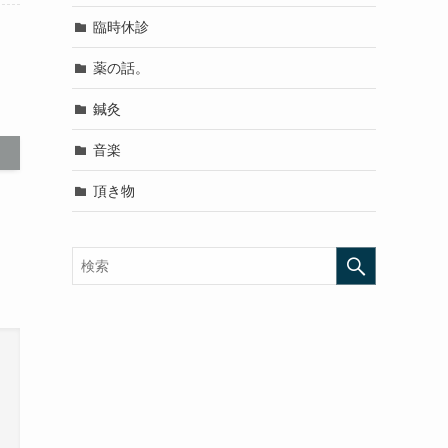
臨時休診
薬の話。
鍼灸
音楽
頂き物