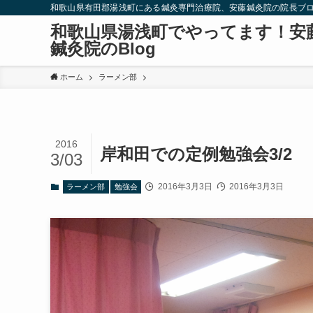
和歌山県有田郡湯浅町にある鍼灸専門治療院、安藤鍼灸院の院長ブ
和歌山県湯浅町でやってます！安
鍼灸院のBlog
ホーム
ラーメン部
2016
岸和田での定例勉強会3/2
3/03
2016年3月3日
2016年3月3日
ラーメン部
勉強会