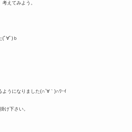
』考えてみよう。
(ﾟ∀ﾟ)ｂ
になりました(∩´∀｀)∩ﾜｰｲ
声掛け下さい。