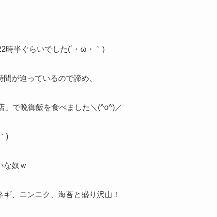
時半ぐらいでした(´・ω・｀)
時間が迫っているので諦め、
」で晩御飯を食べました＼(^o^)／
｀)
いな奴ｗ
ネギ、ニンニク、海苔と盛り沢山！