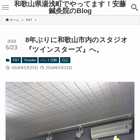
和歌山県湯浅町でやってます！安藤
鍼灸院のBlog
ホーム
P&T
8年ぶりに和歌山市内のスタジオ
2018
5/23
『ツインスターズ』へ。
P&T
Youtube
バンド活動
日記
2018年5月23日
2018年5月23日